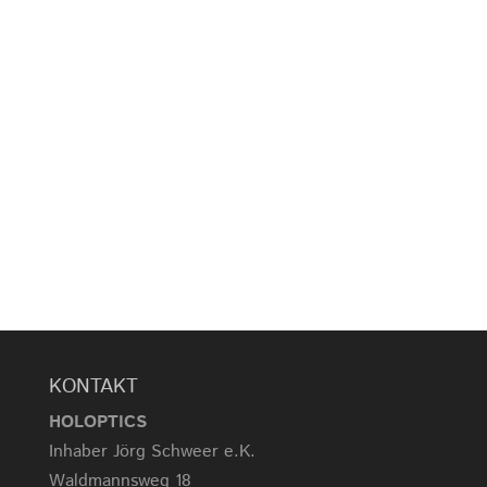
nach Terminvereinbarung
KONTAKT
HOLOPTICS
Inhaber Jörg Schweer e.K.
Waldmannsweg 18