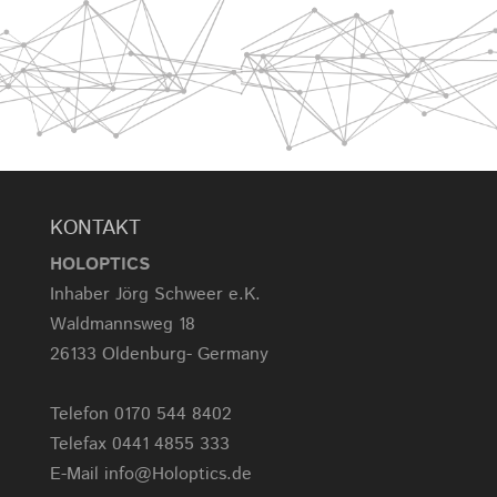
KONTAKT
HOLOPTICS
Inhaber Jörg Schweer e.K.
Waldmannsweg 18
26133 Oldenburg- Germany
Telefon 0170 544 8402
Telefax 0441 4855 333
E-Mail info@Holoptics.de