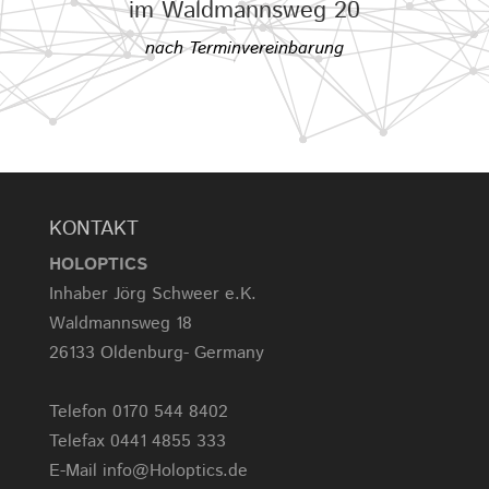
im Waldmannsweg 20
nach Terminvereinbarung
KONTAKT
HOLOPTICS
Inhaber Jörg Schweer e.K.
Waldmannsweg 18
26133 Oldenburg- Germany
Telefon 0170 544 8402
Telefax 0441 4855 333
E-Mail info@Holoptics.de