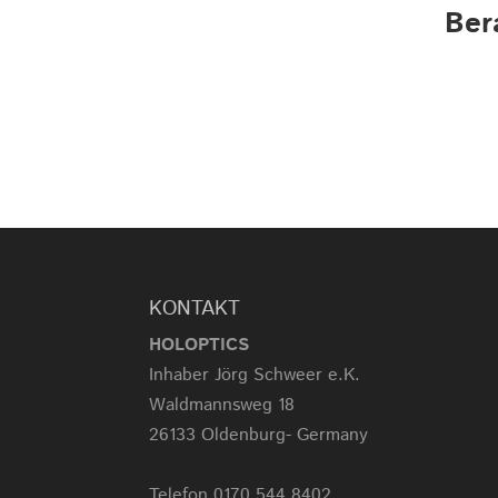
Ber
KONTAKT
HOLOPTICS
Inhaber Jörg Schweer e.K.
Waldmannsweg 18
26133 Oldenburg- Germany
Telefon 0170 544 8402